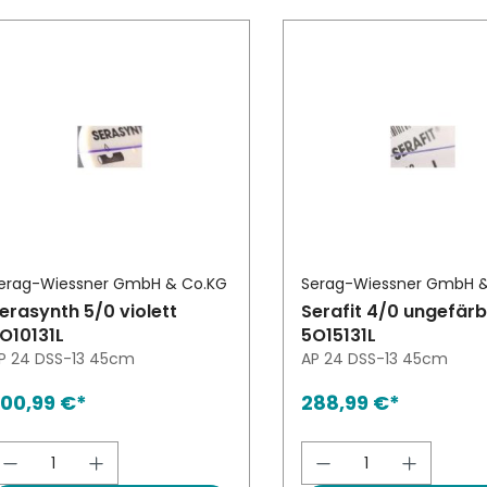
erag-Wiessner GmbH & Co.KG
Serag-Wiessner GmbH 
erasynth 5/0 violett
Serafit 4/0 ungefärb
O10131L
5O15131L
P 24 DSS-13 45cm
AP 24 DSS-13 45cm
00,99 €*
288,99 €*
Produkt Anzahl: Gib den gewünschten W
Produkt Anzah