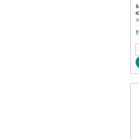
S
I
A
1