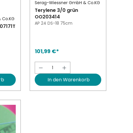
Serag-Wiessner GmbH & Co.KG
Terylene 3/0 grün
OO203414
& Co.KG
AP 24 DS-18 75cm
O07171T
101,99 €*
ert ein oder benutze die Schaltfläch
l: Gib den gewünschten Wert ein oder
Produkt Anzahl: Gib den ge
rb
In den Warenkorb