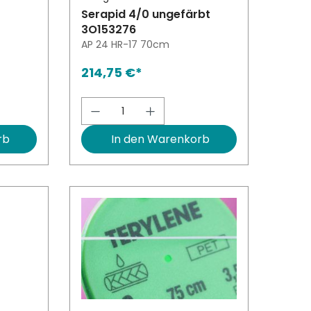
Serapid 4/0 ungefärbt
3O153276
AP 24 HR-17 70cm
214,75 €*
ert ein oder benutze die Schaltfläch
l: Gib den gewünschten Wert ein oder
Produkt Anzahl: Gib den ge
rb
In den Warenkorb