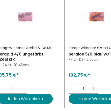
erag-Wiessner GmbH & Co.KG
Serag-Wiessner GmbH 
erapid 4/0 ungefärbt
Seralon 5/0 blau VO1
O15131K
PK 24 DS-12 50cm
P 24 HS-18 45cm
95,75 €*
102,75 €*
Produkt Anzahl: Gib den gewünschten W
Produkt Anzah
In den Warenkorb
In den Warenko