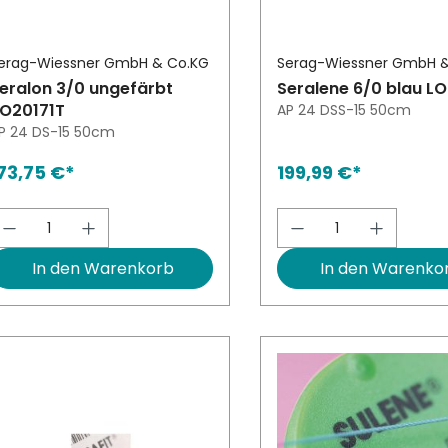
erag-Wiessner GmbH & Co.KG
Serag-Wiessner GmbH 
eralon 3/0 ungefärbt
Seralene 6/0 blau L
O20171T
AP 24 DSS-15 50cm
P 24 DS-15 50cm
73,75 €*
199,99 €*
Produkt Anzahl: Gib den gewünschten W
Produkt Anzah
In den Warenkorb
In den Warenko