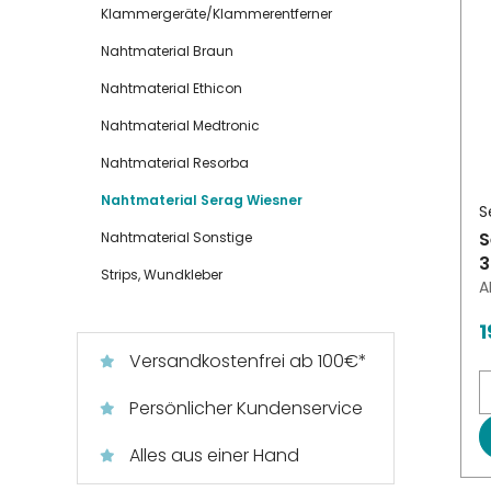
Klammergeräte/Klammerentferner
Nahtmaterial Braun
Nahtmaterial Ethicon
Nahtmaterial Medtronic
Nahtmaterial Resorba
Nahtmaterial Serag Wiesner
S
S
Nahtmaterial Sonstige
3
Strips, Wundkleber
A
1
Versandkostenfrei ab 100€*
Persönlicher Kundenservice
Alles aus einer Hand