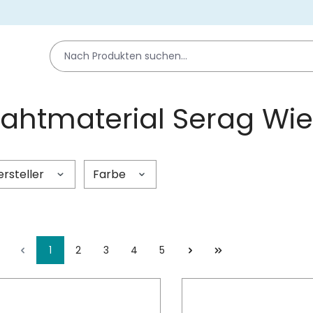
ahtmaterial Serag Wi
ersteller
Farbe
1
2
3
4
5