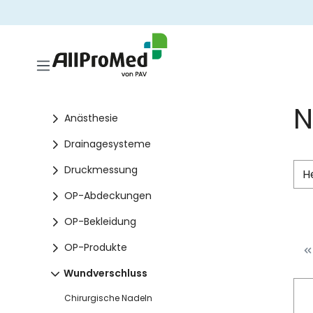
springen
Zur Hauptnavigation springen
N
Anästhesie
Drainagesysteme
Druckmessung
H
OP-Abdeckungen
OP-Bekleidung
OP-Produkte
Wundverschluss
Chirurgische Nadeln