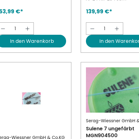
53,99 €*
139,99 €*
Produkt Anzahl: Gib den gewünschten W
Produkt Anzah
In den Warenkorb
In den Warenko
Serag-Wiessner GmbH 
Sulene 7 ungefärbt
MGN904500
erag-Wiessner GmbH & Co.KG