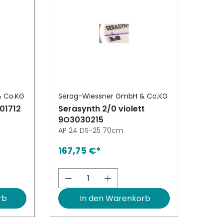
& Co.KG
Serag-Wiessner GmbH & Co.KG
01712
Serasynth 2/0 violett
9O3030215
AP 24 DS-25 70cm
167,75 €*
ert ein oder benutze die Schaltfläch
l: Gib den gewünschten Wert ein oder
Produkt Anzahl: Gib den ge
rb
In den Warenkorb