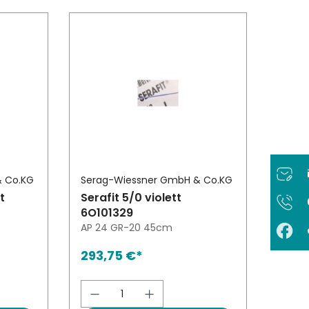
& Co.KG
Serag-Wiessner GmbH & Co.KG
t
Serafit 5/0 violett
6O101329
AP 24 GR-20 45cm
293,75 €*
ert ein oder benutze die Schaltfläch
l: Gib den gewünschten Wert ein oder
Produkt Anzahl: Gib den ge