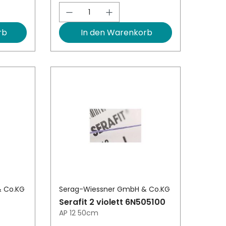
ert ein oder benutze die Schaltfläch
l: Gib den gewünschten Wert ein oder
Produkt Anzahl: Gib den ge
rb
In den Warenkorb
& Co.KG
Serag-Wiessner GmbH & Co.KG
Serafit 2 violett 6N505100
AP 12 50cm