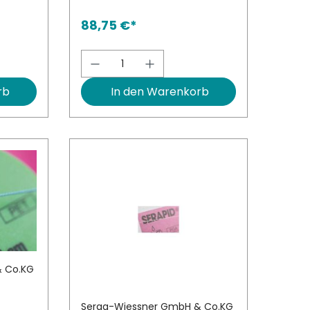
88,75 €*
ert ein oder benutze die Schaltfläch
l: Gib den gewünschten Wert ein oder
Produkt Anzahl: Gib den ge
rb
In den Warenkorb
& Co.KG
Serag-Wiessner GmbH & Co.KG