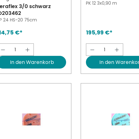
PK 12 3x0,90 m
eraflex 3/0 schwarz
O203462
P 24 HS-20 75cm
14,75 €*
195,99 €*
Produkt Anzahl: Gib den gewünschten W
Produkt Anzah
In den Warenkorb
In den Warenko