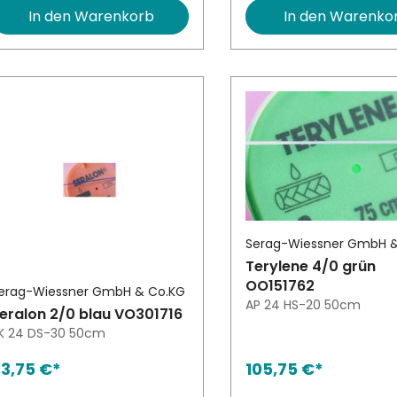
In den Warenkorb
In den Warenko
Serag-Wiessner GmbH 
Terylene 4/0 grün
OO151762
erag-Wiessner GmbH & Co.KG
AP 24 HS-20 50cm
eralon 2/0 blau VO301716
K 24 DS-30 50cm
3,75 €*
105,75 €*