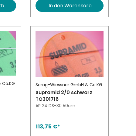
rb
In den Warenkorb
& Co.KG
Serag-Wiessner GmbH & Co.KG
Supramid 2/0 schwarz
TO301716
AP 24 DS-30 50cm
113,75 €*