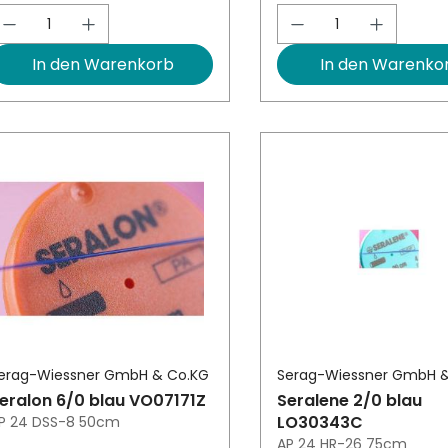
Produkt Anzahl: Gib den gewünschten W
Produkt Anzah
In den Warenkorb
In den Warenko
erag-Wiessner GmbH & Co.KG
Serag-Wiessner GmbH 
eralon 6/0 blau VO07171Z
Seralene 2/0 blau
LO30343C
P 24 DSS-8 50cm
AP 24 HR-26 75cm