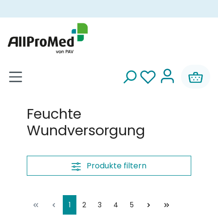
alt springen
Feuchte
Wundversorgung
Produkte filtern
1
2
3
4
5