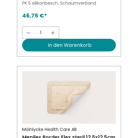
PK 5 silikonbesch. Schaumverband
46,75 €*
Produkt Anzahl: Gib den gewünsch
In den Warenkorb
Mölnlycke Health Care AB
Mepilex Border Flex steril 12,5x12,5cm