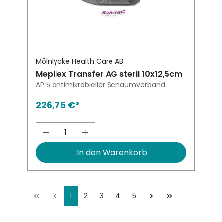
Mölnlycke Health Care AB
Mepilex Transfer AG steril 10x12,5cm
AP 5 antimikrobieller Schaumverband
226,75 €*
Produkt Anzahl: Gib den gewünsch
In den Warenkorb
1
2
3
4
5