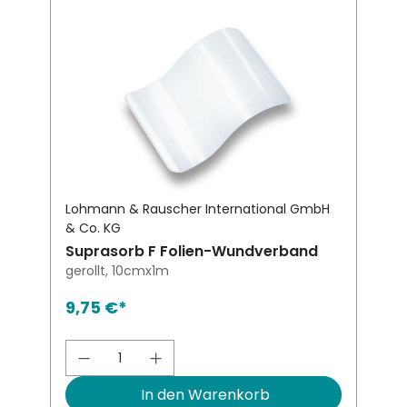
Lohmann & Rauscher International GmbH
& Co. KG
Suprasorb F Folien-Wundverband
gerollt, 10cmx1m
9,75 €*
Produkt Anzahl: Gib den gewünsch
In den Warenkorb