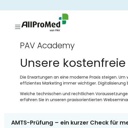
springen
Zur Hauptnavigation springen
PAV Academy: Kost
PAV Academy
Seminare für Ihre Pr
Unsere kostenfrei
Lorem ipsum dolor sit amet, consetetur sadipscing elit
tempor invidunt ut labore et dolore magna aliquyam erat
eos et accusam et justo.
Die Erwartungen an eine moderne Praxis steigen. Um w
effizientes Marketing immer wichtiger. Digitalisierung
Welche technischen und rechtlichen Voraussetzung
erfahren Sie in unseren praxisorientierten Websemina
AMTS-Prüfung – ein kurzer Check für me