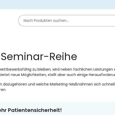
enlose
axis
e Seminar-Reihe
r, sed diam nonumy eirmod
, sed diam voluptua. At vero
ettbewerbsfähig zu bleiben, wird neben fachlichen Leistungen 
 bietet neue Möglichkeiten, stellt aber auch einige Herausforder
en dazugehören und welche Marketing-Maßnahmen sich schnell 
ren.
hr Patientensicherheit!