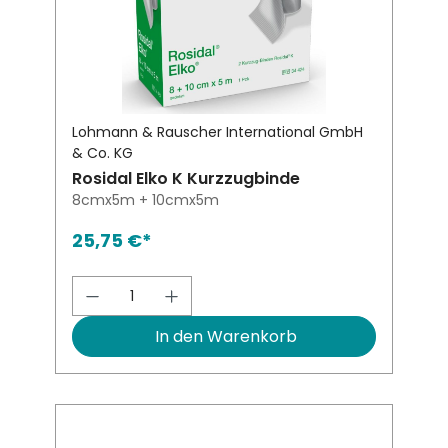
Lohmann & Rauscher International GmbH
& Co. KG
Rosidal Elko K Kurzzugbinde
8cmx5m + 10cmx5m
25,75 €*
Produkt Anzahl: Gib den gewünsch
In den Warenkorb