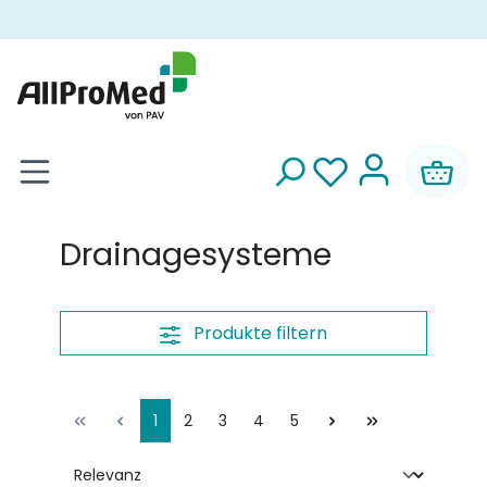
alt springen
Drainagesysteme
Produkte filtern
1
2
3
4
5