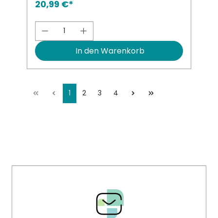
20,99 €*
Produkt Anzahl: Gib den gewünsch
In den Warenkorb
1
2
3
4