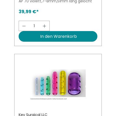
AP 70 violett,7-8mm,51mm lang gelocht
39,99 €*
Produkt Anzahl: Gib den gewünsch
In den Warenkorb
Key Surgical LLC