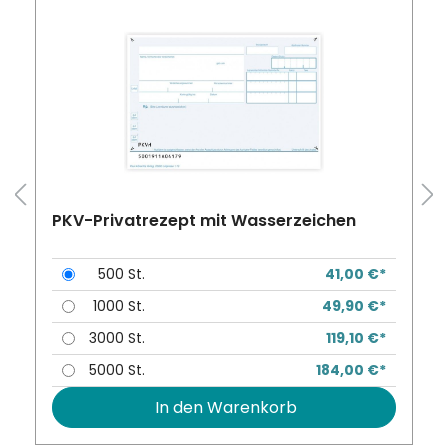
PKV-Privatrezept mit Wasserzeichen
500 St.
41,00 €*
1000 St.
49,90 €*
3000 St.
119,10 €*
chten Wert ein oder benutze die Schalt
5000 St.
184,00 €*
In den Warenkorb