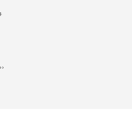
.
 >>