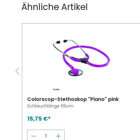
Ähnliche Artikel
Colorscop-Stethoskop "Plano" pink
Schlauchlänge 55cm
15,75 €*
 erhöhen oder zu reduzieren.
ie Schaltflächen um die Anzahl zu er
wünschten Wert ein oder benutze die 
Produkt Anzahl: Gib den gewün