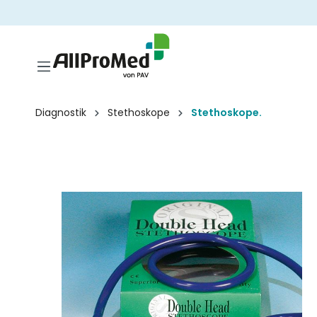
springen
Zur Hauptnavigation springen
Diagnostik
Stethoskope
Stethoskope.
Bildergalerie überspringen