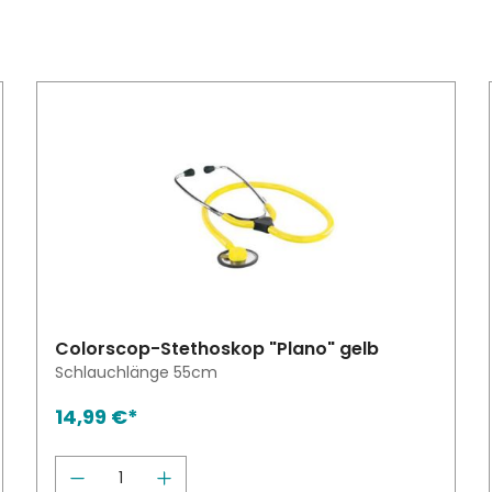
Colorscop-Stethoskop "Plano" gelb
Schlauchlänge 55cm
14,99 €*
höhen oder zu reduzieren.
Schaltflächen um die Anzahl zu erhöh
schten Wert ein oder benutze die Sch
Produkt Anzahl: Gib den gewünsch