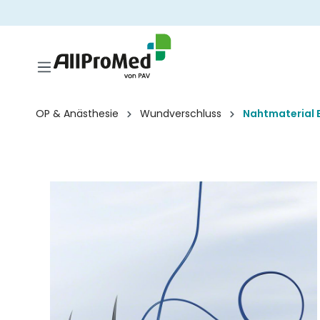
springen
Zur Hauptnavigation springen
OP & Anästhesie
Wundverschluss
Nahtmaterial 
Bildergalerie überspringen