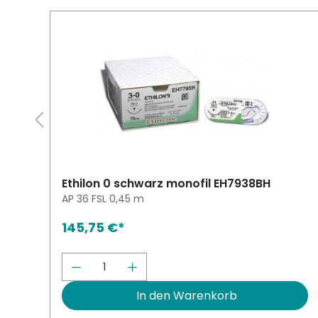
Ethilon 0 schwarz monofil EH7938BH
AP 36 FSL 0,45 m
145,75 €*
 erhöhen oder zu reduzieren.
ie Schaltflächen um die Anzahl zu er
wünschten Wert ein oder benutze die 
Produkt Anzahl: Gib den gewün
In den Warenkorb