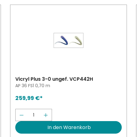
Vicryl Plus 3-0 ungef. VCP442H
AP 36 FS1 0,70 m
259,99 €*
höhen oder zu reduzieren.
Schaltflächen um die Anzahl zu erhöh
schten Wert ein oder benutze die Sch
Produkt Anzahl: Gib den gewünsch
In den Warenkorb