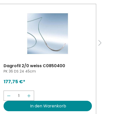
Dagrofil 2/0 weiss C0850400
Po
PK 36 DS 24 45cm
AP
177,75 €*
25
en oder zu reduzieren.
altflächen um die Anzahl zu erhöhen 
ten Wert ein oder benutze die Schalt
Produkt Anzahl: Gib den gewünschten
P
In den Warenkorb