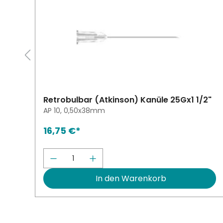
Retrobulbar (Atkinson) Kanüle 25Gx1 1/2"
AP 10, 0,50x38mm
16,75 €*
 erhöhen oder zu reduzieren.
ie Schaltflächen um die Anzahl zu er
wünschten Wert ein oder benutze die 
Produkt Anzahl: Gib den gewün
In den Warenkorb