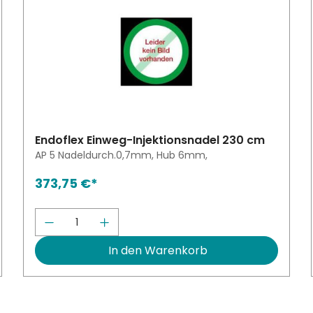
Endoflex Einweg-Injektionsnadel 230 cm
AP 5 Nadeldurch.0,7mm, Hub 6mm,
373,75 €*
höhen oder zu reduzieren.
Schaltflächen um die Anzahl zu erhöh
schten Wert ein oder benutze die Sch
Produkt Anzahl: Gib den gewünsch
In den Warenkorb