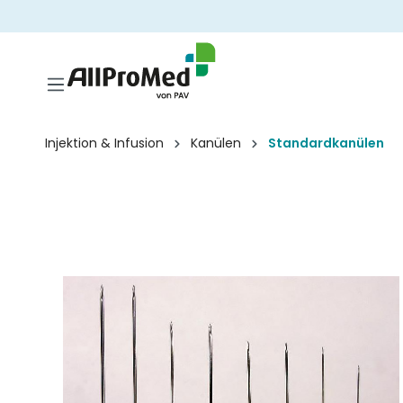
springen
Zur Hauptnavigation springen
Injektion & Infusion
Kanülen
Standardkanülen
Bildergalerie überspringen